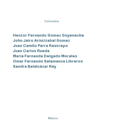
Colombia
Hector Fernando Gomez Goyeneche
John Jairo Aristizabal Gomez
Juan Camilo Parra Restrepo
Juan Carlos Rueda
Maria Fernanda Delgado Morales
Omar Fernando Salamanca Libreros
Sandra Belalcázar Rey
México