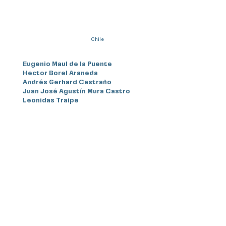
Chile
Eugenio Maul de la Puente
Hector Borel Araneda
Andrés Gerhard Castraño
Juan José Agustín Mura Castro
Leonidas Traipe
Ecuador