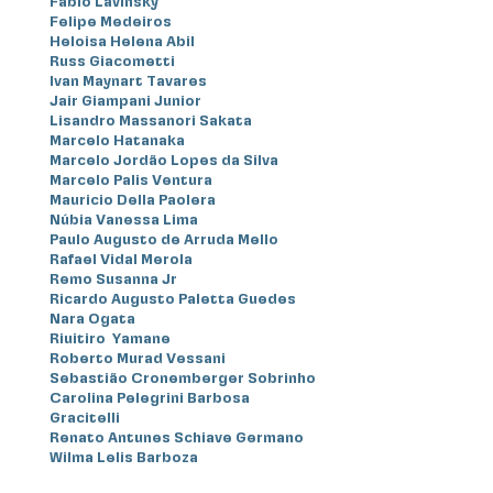
Fabio Lavinsky
Felipe Medeiros
Heloisa Helena Abil
Russ Giacometti
Ivan Maynart Tavares
Jair Giampani Junior
Lisandro Massanori Sakata
Marcelo Hatanaka
Marcelo Jordão Lopes da Silva
Marcelo Palis Ventura
Mauricio Della Paolera
Núbia Vanessa Lima
Paulo Augusto de Arruda Mello
Rafael Vidal Merola
Remo Susanna Jr
Ricardo Augusto Paletta Guedes
Nara Ogata
Riuitiro Yamane
Roberto Murad Vessani
Sebastião Cronemberger Sobrinho
Carolina Pelegrini Barbosa
Gracitelli
Renato Antunes Schiave Germano
Wilma Lelis Barboza