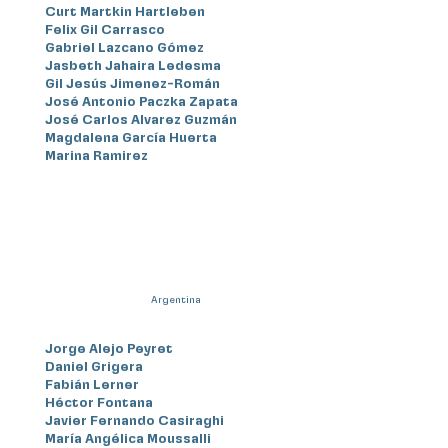
Curt Martkin Hartleben
Felix Gil Carrasco
Gabriel Lazcano Gómez
Jasbeth Jahaira Ledesma
Gil Jesús Jimenez-Román
José Antonio Paczka Zapata
José Carlos Alvarez Guzmán
Magdalena García Huerta
Marina Ramirez
Argentina
Jorge Alejo Peyret
Daniel Grigera
Fabián Lerner
Héctor Fontana
Javier Fernando Casiraghi
María Angélica Moussalli