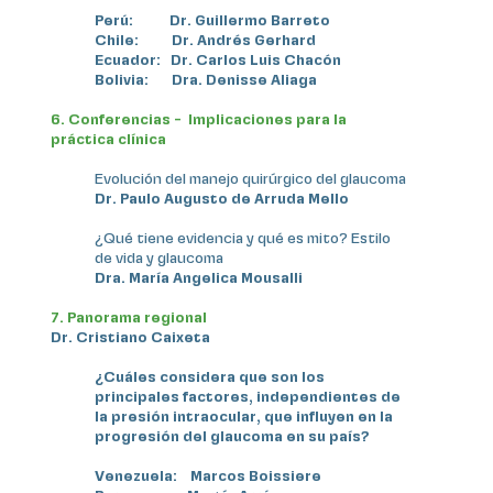
Perú: Dr. Guillermo Barreto
Chile: Dr. Andrés Gerhard
Ecuador: Dr. Carlos Luis Chacón
Bolivia: Dra. Denisse Aliaga
6. Conferencias - Implicaciones para la
práctica clínica
Evolución del manejo quirúrgico del glaucoma
Dr. Paulo Augusto de Arruda Mello
¿Qué tiene evidencia y qué es mito? Estilo
de vida y glaucoma
Dra. María Angelica Mousalli
7. Panorama regional
Dr. Cristiano Caixeta
¿Cuáles considera que son los
principales factores, independientes de
la presión intraocular, que influyen en la
progresión del glaucoma en su país?
Venezuela: Marcos Boissiere