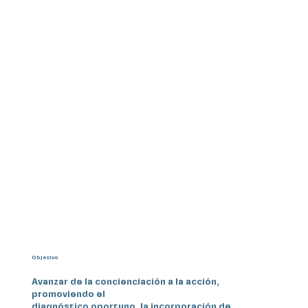
Objetivo
Avanzar de la concienciación a la acción,
promoviendo el
diagnóstico oportuno, la incorporación de