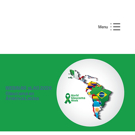
Menu
WEBINAR sLAG 2026
Glaucoma en
América Latina