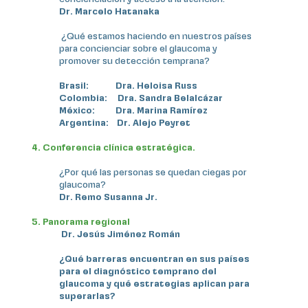
Dr. Marcelo Hatanaka
¿Qué estamos haciendo en nuestros países
para concienciar sobre el glaucoma y
promover su detección temprana?
Brasil: Dra. Heloisa Russ
Colombia: Dra. Sandra Belalcázar
México: Dra. Marina Ramírez
Argentina: Dr. Alejo Peyret
4. Conferencia clínica estratégica.
¿Por qué las personas se quedan ciegas por
glaucoma?
Dr. Remo Susanna Jr.
5. Panorama regional
Dr. Jesús Jiménez Román
¿Qué barreras encuentran en sus países
para el diagnóstico temprano del
glaucoma y qué estrategias aplican para
superarlas?